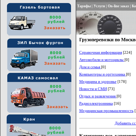
Тарифы
|
Услуги
|
On-line заказ
|
Ко
Грузоперевозки по Москв
Справочная информация
[224]
Автомобили и мотоциклы
[0]
Дом и семья
[0]
Компьютеры и оргтехника
[0]
Медицина и здоровье
[178]
Новости и СМИ
[73]
Отдых и развлечения
[0]
Радиоэлектронника
[16]
Медицинская промышленность
[
Добавить с
Категория: все_категори