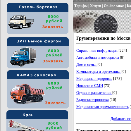
Тарифы
|
Услуги
|
On-line заказ
|
Ко
Грузоперевозки по Москв
Справочная информация
[224]
Автомобили и мотоциклы
[0]
Дом и семья
[0]
Компьютеры и оргтехника
[0]
Медицина и здоровье
[178]
Новости и СМИ
[73]
Отдых и развлечения
[0]
Радиоэлектронника
[16]
Медицинская промышленность
[
Добавить с
Категория: все_категори