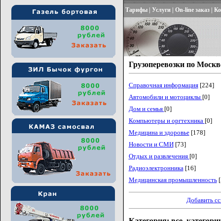
Тарифы
|
Услуги
|
On-line заказ
|
Ко
Грузоперевозки по Москв
Справочная информация
[224]
Автомобили и мотоциклы
[0]
Дом и семья
[0]
Компьютеры и оргтехника
[0]
Медицина и здоровье
[178]
Новости и СМИ
[73]
Отдых и развлечения
[0]
Радиоэлектронника
[16]
Медицинская промышленность
[
Добавить с
Категория: все_категори