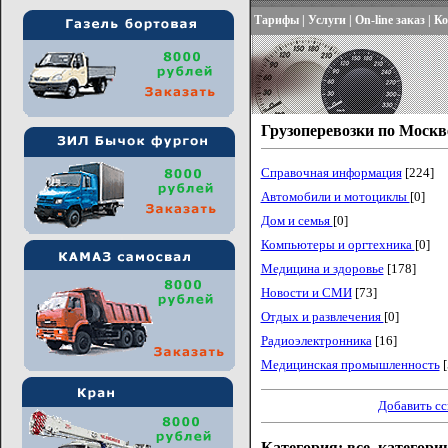
Тарифы
|
Услуги
|
On-line заказ
|
Ко
Грузоперевозки по Москв
Справочная информация
[224]
Автомобили и мотоциклы
[0]
Дом и семья
[0]
Компьютеры и оргтехника
[0]
Медицина и здоровье
[178]
Новости и СМИ
[73]
Отдых и развлечения
[0]
Радиоэлектронника
[16]
Медицинская промышленность
[
Добавить с
Категория: все_категори